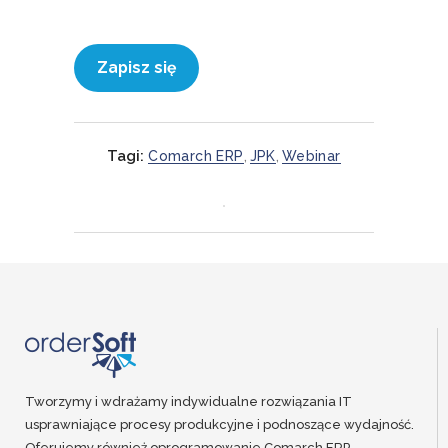
Zapisz się
Tagi:
Comarch ERP
,
JPK
,
Webinar
<
>
Tworzymy i wdrażamy indywidualne rozwiązania IT
usprawniające procesy produkcyjne i podnoszące wydajność.
Oferujemy również oprogramowanie Comarch ERP.