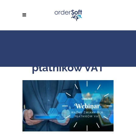
Webinar: Ważne
zmiany dla
płatników VAT